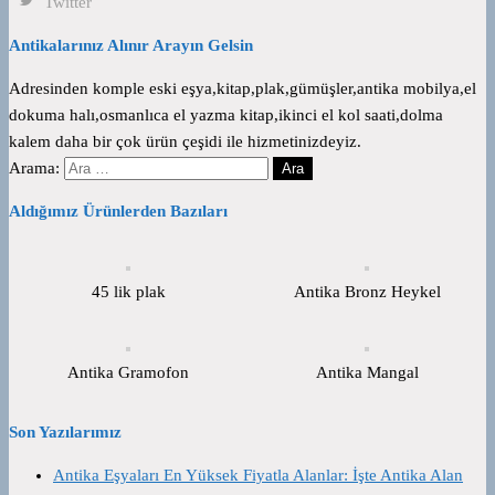
Twitter
Antikalarınız Alınır Arayın Gelsin
Adresinden komple eski eşya,kitap,plak,gümüşler,antika mobilya,el
dokuma halı,osmanlıca el yazma kitap,ikinci el kol saati,dolma
kalem daha bir çok ürün çeşidi ile hizmetinizdeyiz.
Arama:
Aldığımız Ürünlerden Bazıları
45 lik plak
Antika Bronz Heykel
Antika Gramofon
Antika Mangal
Son Yazılarımız
Antika Eşyaları En Yüksek Fiyatla Alanlar: İşte Antika Alan