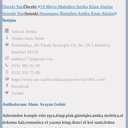
Önceki Yazı
Önceki
19 Mayıs Mahallesi Antika Kitap Alanlar
Sonraki Yazı
Sonraki
Hasanpaşa Mahallesi Antika Kitap Alanlar
İletişim
Sancak Antika
Antika Alım Satım
Fenerbahçe, Dr. Faruk Ayanoğlu Cd. No: 20/1,Kadıköy
İstanbul 34724
antikaci77@gmail.com
0531 981 01 90
0532 335 75 06
https://www.xn--kadkyantikaalanyerler-kec96k.com/
Facebook
Twitter
Antikalarınız Alınır Arayın Gelsin
Adresinden komple eski eşya,kitap,plak,gümüşler,antika mobilya,el
dokuma halı,osmanlıca el yazma kitap,ikinci el kol saati,dolma