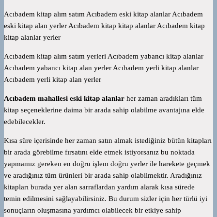
Acıbadem kitap alım satım Acıbadem eski kitap alanlar Acıbadem
eski kitap alan yerler Acıbadem kitap kitap alanlar Acıbadem kitap
kitap alanlar yerler
Acıbadem kitap alım satım yerleri Acıbadem yabancı kitap alanlar
Acıbadem yabancı kitap alan yerler Acıbadem yerli kitap alanlar
Acıbadem yerli kitap alan yerler
Acıbadem mahallesi eski kitap alanlar
her zaman aradıkları tüm
kitap seçeneklerine daima bir arada sahip olabilme avantajına elde
edebilecekler.
Kısa süre içerisinde her zaman satın almak istediğiniz bütün kitapları
bir arada görebilme fırsatını elde etmek istiyorsanız bu noktada
yapmamız gereken en doğru işlem doğru yerler ile harekete geçmek
ve aradığınız tüm ürünleri bir arada sahip olabilmektir. Aradığınız
kitapları burada yer alan sarraflardan yardım alarak kısa sürede
temin edilmesini sağlayabilirsiniz. Bu durum sizler için her türlü iyi
sonuçların oluşmasına yardımcı olabilecek bir etkiye sahip