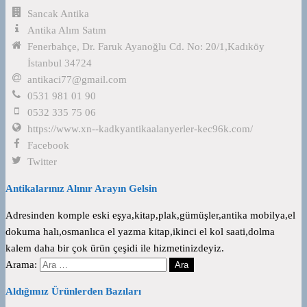
Sancak Antika
Antika Alım Satım
Fenerbahçe, Dr. Faruk Ayanoğlu Cd. No: 20/1,Kadıköy
İstanbul 34724
antikaci77@gmail.com
0531 981 01 90
0532 335 75 06
https://www.xn--kadkyantikaalanyerler-kec96k.com/
Facebook
Twitter
Antikalarınız Alınır Arayın Gelsin
Adresinden komple eski eşya,kitap,plak,gümüşler,antika mobilya,el
dokuma halı,osmanlıca el yazma kitap,ikinci el kol saati,dolma
kalem daha bir çok ürün çeşidi ile hizmetinizdeyiz.
Arama:
Aldığımız Ürünlerden Bazıları