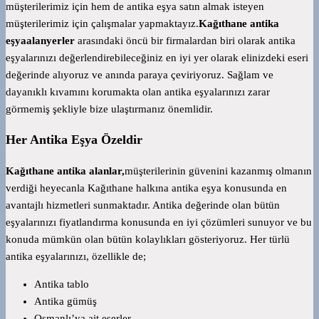
müşterilerimiz için hem de antika eşya satın almak isteyen
müşterilerimiz için çalışmalar yapmaktayız.
Kağıthane antika
eşyaalanyerler
arasındaki öncü bir firmalardan biri olarak antika
eşyalarınızı değerlendirebileceğiniz en iyi yer olarak elinizdeki eseri
değerinde alıyoruz ve anında paraya çeviriyoruz. Sağlam ve
dayanıklı kıvamını korumakta olan antika eşyalarınızı zarar
görmemiş şekliyle bize ulaştırmanız önemlidir.
Her Antika Eşya Özeldir
Kağıthane antika alanlar,
müşterilerinin güvenini kazanmış olmanın
verdiği heyecanla Kağıthane halkına antika eşya konusunda en
avantajlı hizmetleri sunmaktadır. Antika değerinde olan bütün
eşyalarınızı fiyatlandırma konusunda en iyi çözümleri sunuyor ve bu
konuda mümkün olan bütün kolaylıkları gösteriyoruz. Her türlü
antika eşyalarınızı, özellikle de;
Antika tablo
Antika gümüş
Osmanlı’ya ait eserler