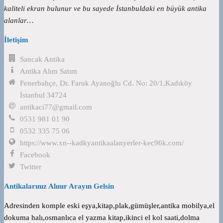
kaliteli ekran bulunur ve bu sayede İstanbuldaki en büyük antika
alanlar…
İletişim
Sancak Antika
Antika Alım Satım
Fenerbahçe, Dr. Faruk Ayanoğlu Cd. No: 20/1,Kadıköy
İstanbul 34724
antikaci77@gmail.com
0531 981 01 90
0532 335 75 06
https://www.xn--kadkyantikaalanyerler-kec96k.com/
Facebook
Twitter
Antikalarınız Alınır Arayın Gelsin
Adresinden komple eski eşya,kitap,plak,gümüşler,antika mobilya,el
dokuma halı,osmanlıca el yazma kitap,ikinci el kol saati,dolma