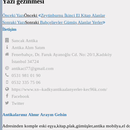
Yazı gezinmesi
Önceki Yazı
Önceki
Zeytinburnu İkinci El Kitap Alanlar
Sonraki Yazı
Sonraki
Bahçelievler Gümüş Alanlar Yerler
İletişim
Sancak Antika
Antika Alım Satım
Fenerbahçe, Dr. Faruk Ayanoğlu Cd. No: 20/1,Kadıköy
İstanbul 34724
antikaci77@gmail.com
0531 981 01 90
0532 335 75 06
https://www.xn--kadkyantikaalanyerler-kec96k.com/
Facebook
Twitter
Antikalarınız Alınır Arayın Gelsin
Adresinden komple eski eşya,kitap,plak,gümüşler,antika mobilya,el dok