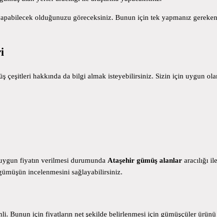
şı yapabilecek olduğunuzu göreceksiniz. Bunun için tek yapmanız gereken,
i
 çeşitleri hakkında da bilgi almak isteyebilirsiniz. Sizin için uygun ol
n uygun fiyatın verilmesi durumunda
Ataşehir gümüş alanlar
aracılığı i
gümüşün incelenmesini sağlayabilirsiniz.
i. Bunun için fiyatların net şekilde belirlenmesi için gümüşçüler ür