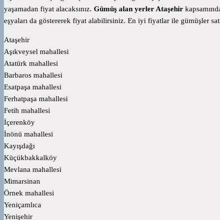
yaşamadan fiyat alacaksınız.
Gümüş alan yerler Ataşehir
kapsamında 
eşyaları da göstererek fiyat alabilirsiniz. En iyi fiyatlar ile gümüşler sat
Ataşehir
Aşıkveysel mahallesi
Atatürk mahallesi
Barbaros mahallesi
Esatpaşa mahallesi
Ferhatpaşa mahallesi
Fetih mahallesi
İçerenköy
İnönü mahallesi
Kayışdağı
Küçükbakkalköy
Mevlana mahallesi
Mimarsinan
Örnek mahallesi
Yeniçamlıca
Yenişehir