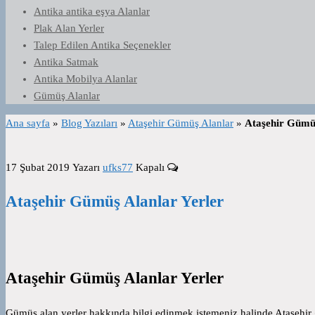
Antika antika eşya Alanlar
Plak Alan Yerler
Talep Edilen Antika Seçenekler
Antika Satmak
Antika Mobilya Alanlar
Gümüş Alanlar
Ana sayfa
»
Blog Yazıları
»
Ataşehir Gümüş Alanlar
»
Ataşehir Gümüş
17 Şubat 2019
Yazarı
ufks77
Kapalı
Ataşehir Gümüş Alanlar Yerler
Ataşehir Gümüş Alanlar Yerler
Gümüş alan yerler hakkında bilgi edinmek istemeniz halinde Ataşehir g