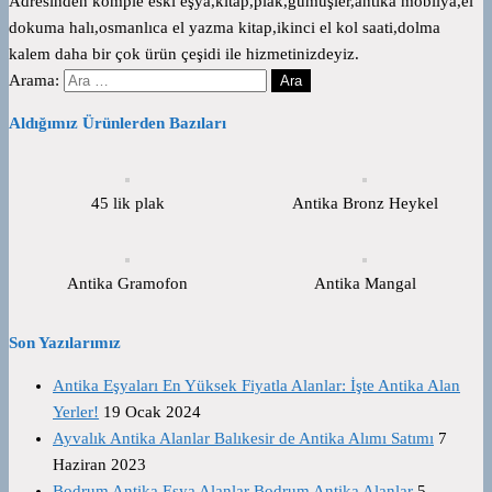
Adresinden komple eski eşya,kitap,plak,gümüşler,antika mobilya,el
dokuma halı,osmanlıca el yazma kitap,ikinci el kol saati,dolma
kalem daha bir çok ürün çeşidi ile hizmetinizdeyiz.
Arama:
Aldığımız Ürünlerden Bazıları
45 lik plak
Antika Bronz Heykel
Antika Gramofon
Antika Mangal
Son Yazılarımız
Antika Eşyaları En Yüksek Fiyatla Alanlar: İşte Antika Alan
Yerler!
19 Ocak 2024
Ayvalık Antika Alanlar Balıkesir de Antika Alımı Satımı
7
Haziran 2023
Bodrum Antika Eşya Alanlar Bodrum Antika Alanlar
5