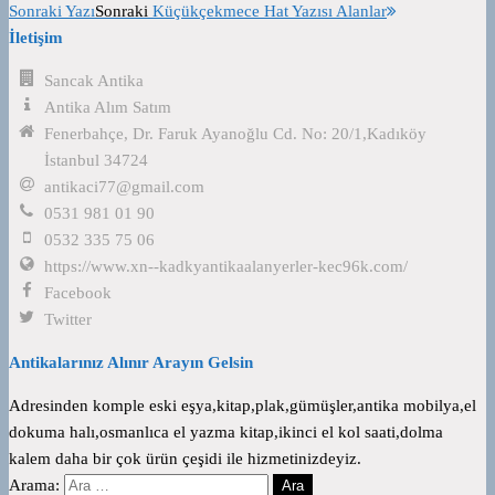
Sonraki Yazı
Sonraki
Küçükçekmece Hat Yazısı Alanlar
İletişim
Sancak Antika
Antika Alım Satım
Fenerbahçe, Dr. Faruk Ayanoğlu Cd. No: 20/1,Kadıköy
İstanbul 34724
antikaci77@gmail.com
0531 981 01 90
0532 335 75 06
https://www.xn--kadkyantikaalanyerler-kec96k.com/
Facebook
Twitter
Antikalarınız Alınır Arayın Gelsin
Adresinden komple eski eşya,kitap,plak,gümüşler,antika mobilya,el
dokuma halı,osmanlıca el yazma kitap,ikinci el kol saati,dolma
kalem daha bir çok ürün çeşidi ile hizmetinizdeyiz.
Arama: