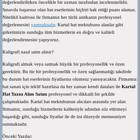
değerlendirilirken öncelikle bir uzman tarafından incelenmelidir.
Sınavda başarısız olan hat eserlerinin hiçbiri hak ettiği puanı alamaz.
Nitelikli kadrosu ile firmamız her türlü antikanın profesyonel
değerlemesini
yapmaktadır
. Kartal hat mektubunu alanlar gibi
şirketimizin sunduğu tüm hizmetlerin en doğru ve kaliteli
değerlendirmesini yapıyoruz.
Kaligrafi nasıl satın alınır?
Kaligrafi almak veya satmak büyük bir profesyonellik ve özen
gerektirir. Bu tür bir profesyonellik ve özen sağlanmadığı takdirde
bu durum hat eserlerinin fiyatlarına olumsuz yansıyacaktır. Firmamız
hat sanatı için teklif hazırlasa da her zaman kendi dataları ile
Kartal
Hat Yazısı Alım Satım
profesyonel ve dikkatli bir şekilde
çalışmaktadır. Kartal hat mektubunun alıcıları arasında yer alan
firmamız, sunduğu hizmetlerin kalitesiyle adından söz ettirmeyi
başardığı gibi, sunduğu fiyatlar ile de üst düzeyde memnuniyet
sunmaktadır.
Önceki Yazılar: