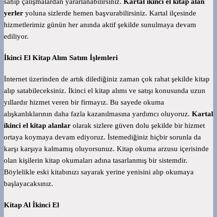
sahip çalışmalardan yararlanabilirsiniz.
Kartal ikinci el kitap alan
yerler
yoluna sizlerde hemen başvurabilirsiniz. Kartal ilçesinde
hizmetlerimiz günün her anında aktif şekilde sunulmaya devam
ediliyor.
İkinci El Kitap Alım Satım İşlemleri
İnternet üzerinden de artık dilediğiniz zaman çok rahat şekilde kitap
alıp satabileceksiniz. İkinci el kitap alımı ve satışı konusunda uzun
yıllardır hizmet veren bir firmayız. Bu sayede okuma
alışkanlıklarının daha fazla kazanılmasına yardımcı oluyoruz.
Kartal
ikinci el kitap alanlar
olarak sizlere güven dolu şekilde bir hizmet
ortaya koymaya devam ediyoruz. İstemediğiniz hiçbir sorunla da
karşı karşıya kalmamış oluyorsunuz. Kitap okuma arzusu içerisinde
olan kişilerin kitap okumaları adına tasarlanmış bir sistemdir.
Böylelikle eski kitabınızı sayarak yerine yenisini alıp okumaya
başlayacaksınız.
Kitap Al İkinci El