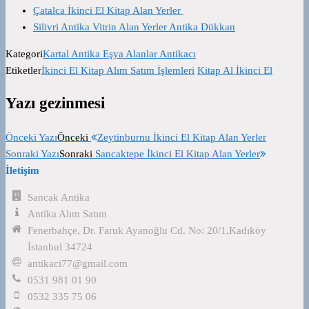
Çatalca İkinci El Kitap Alan Yerler
Silivri Antika Vitrin Alan Yerler Antika Dükkan
Kategori
Kartal Antika Eşya Alanlar Antikacı
Etiketler
İkinci El Kitap Alım Satım İşlemleri
Kitap Al İkinci El
Yazı gezinmesi
Önceki Yazı
Önceki
Zeytinburnu İkinci El Kitap Alan Yerler
Sonraki Yazı
Sonraki
Sancaktepe İkinci El Kitap Alan Yerler
İletişim
Sancak Antika
Antika Alım Satım
Fenerbahçe, Dr. Faruk Ayanoğlu Cd. No: 20/1,Kadıköy
İstanbul 34724
antikaci77@gmail.com
0531 981 01 90
0532 335 75 06