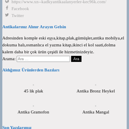
https://www.xn--kadkyantikaalanyerler-kec96k.com/
Facebook
Twitter
Antikalarınız Alınır Arayın Gelsin
Adresinden komple eski eşya,kitap,plak,gümüşler,antika mobilya,el
dokuma halı,osmanlıca el yazma kitap,ikinci el kol saati,dolma
kalem daha bir çok ürün çeşidi ile hizmetinizdeyiz.
Arama:
Aldığımız Ürünlerden Bazıları
45 lik plak
Antika Bronz Heykel
Antika Gramofon
Antika Mangal
Son Yazılarımız