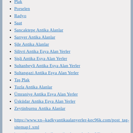
Plak
Porselen
Radyo
Saat
Sancaktepe Antika Alanlar
Sarıyer Antika Alanlar
Şile Antika Alanlar
Silivri Antika Eşya Alan Yerler
Şişli Antika Eşya Alan Yerler
Sultanbeyli Antika Eşya Alan Yerler
Sultangazi Antika Eşya Alan Yerler
Taş Plak
Tuzla Antika Alanlar
Ümraniye Antika Eşya Alan Yerler
Üsküdar Antika Eşya Alan Yerler
Zeytinburnu Antika Alanlar
https://www.xn--kadkyantikaalanyerler-kec96k.com/post_tag-
sitemap1.xml