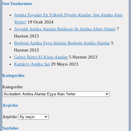
Son Yazılarımız
Antika Eşyaları En Yüksek Fiyatla Alanlar: İşte Antika Alan
Yerler!
19 Ocak 2024
Ayvalık Antika Alanlar Balıkesir de Antika Alımı Satımı
7
Haziran 2023
Bodrum Antika Eşya Alanlar Bodrum Antika Alanlar
5
Haziran 2023
Gebze İkinci El Kitap Alanlar
5 Haziran 2023
Kadıköy Antika Sat
29 Mayıs 2023
Kategoriler
Kategoriler
Arşivler
Arşivler
Sayfalar