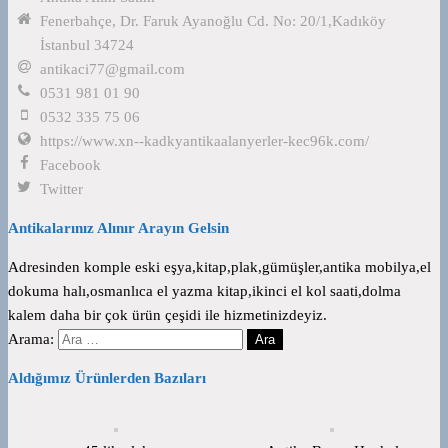
Fenerbahçe, Dr. Faruk Ayanoğlu Cd. No: 20/1,Kadıköy
İstanbul 34724
antikaci77@gmail.com
0531 981 01 90
0532 335 75 06
https://www.xn--kadkyantikaalanyerler-kec96k.com/
Facebook
Twitter
Antikalarınız Alınır Arayın Gelsin
Adresinden komple eski eşya,kitap,plak,gümüşler,antika mobilya,el
dokuma halı,osmanlıca el yazma kitap,ikinci el kol saati,dolma
kalem daha bir çok ürün çeşidi ile hizmetinizdeyiz.
Arama:
Aldığımız Ürünlerden Bazıları