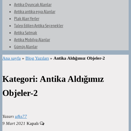
Antika Oyuncak Alanlar
Antika antika eşya Alanlar
Plak Alan Yerler
Talep Edilen Antika Seçenekler
Antika Satmak
Antika Mobilya Alanlar
Gümüş Alanlar
Ana sayfa
»
Blog Yazıları
»
Antika Aldığımız Objeler-2
Kategori:
Antika Aldığımız
Objeler-2
Yazarı
ufks77
9 Mart 2021
Kapalı