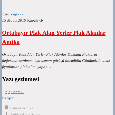
Yazarı
ufks77
15 Mayıs 2019
Kapalı
Ortabayır Plak Alan Yerler Plak Alanlar
Antika
Ortabayır Plak Alan Yerler Plak Alanlar Dükkanı Plakların
değerinde satılması için uzman görüşü önemlidir. Günümüzde ucuz
fiyatlardan plak alımı yapan…
Yazı gezinmesi
1
2
3
Sonraki
İletişim
Sancak Antika
Antika Alım Satım