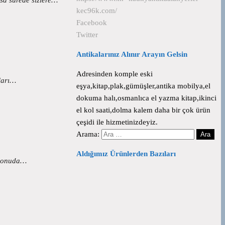
kec96k.com/
Facebook
Twitter
Antikalarınız Alınır Arayın Gelsin
Adresinden komple eski
aları…
eşya,kitap,plak,gümüşler,antika mobilya,el
dokuma halı,osmanlıca el yazma kitap,ikinci
el kol saati,dolma kalem daha bir çok ürün
çeşidi ile hizmetinizdeyiz.
Arama:
Aldığımız Ürünlerden Bazıları
u konuda…