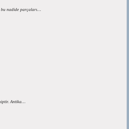
an bu nadide parçaları…
iptir. Antika…