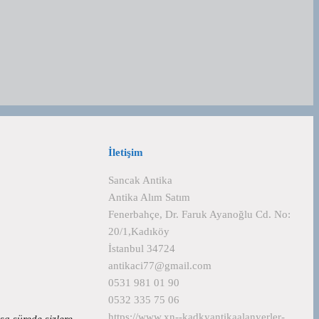
İletişim
Sancak Antika
Antika Alım Satım
Fenerbahçe, Dr. Faruk Ayanoğlu Cd. No:
20/1,Kadıköy
İstanbul 34724
antikaci77@gmail.com
0531 981 01 90
0532 335 75 06
https://www.xn--kadkyantikaalanyerler-
ısa sürede sizlere…