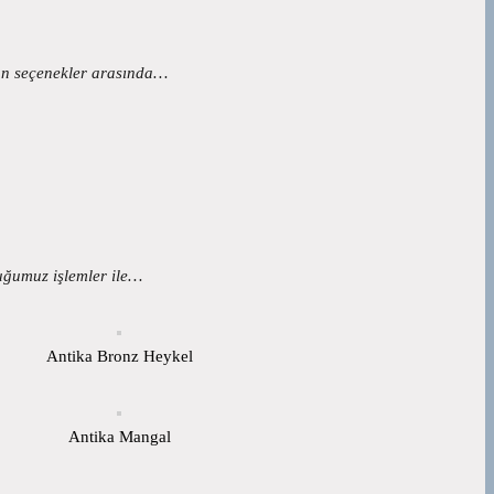
yan seçenekler arasında…
duğumuz işlemler ile…
Antika Bronz Heykel
Antika Mangal