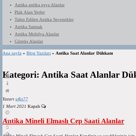
Antika antika eşya Alanlar
Plak Alan Yerler
Talep Edilen Antika Seçenekler
Antika Satmak
Antika Mobilya Alanlar
Gümüş Alanlar
Ana sayfa
»
Blog Yazıları
»
Antika Saat Alanlar Dükkanı
Kategori:
Antika Saat Alanlar Dü
Yazarı
ufks77
1 Mart 2021
Kapalı
Antika Mineli Elmaslı Cep Saati Alanlar
Antika Mineli Elmaslı Cep Saati Alanlar Kendiniz ve sevdikleriniz için