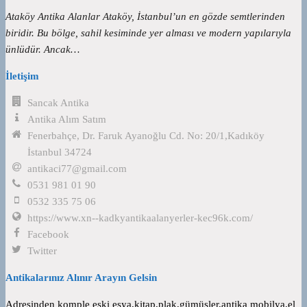
Ataköy Antika Alanlar Ataköy, İstanbul’un en gözde semtlerinden
biridir. Bu bölge, sahil kesiminde yer alması ve modern yapılarıyla
ünlüdür. Ancak…
İletişim
Sancak Antika
Antika Alım Satım
Fenerbahçe, Dr. Faruk Ayanoğlu Cd. No: 20/1,Kadıköy
İstanbul 34724
antikaci77@gmail.com
0531 981 01 90
0532 335 75 06
https://www.xn--kadkyantikaalanyerler-kec96k.com/
Facebook
Twitter
Antikalarınız Alınır Arayın Gelsin
Adresinden komple eski eşya,kitap,plak,gümüşler,antika mobilya,el