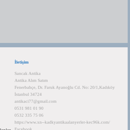
İletişim
Sancak Antika
Antika Alım Satım
Fenerbahçe, Dr. Faruk Ayanoğlu Cd. No: 20/1,Kadıköy
İstanbul 34724
antikaci77@gmail.com
0531 981 01 90
0532 335 75 06
https://www.xn--kadkyantikaalanyerler-kec96k.com/
Facebook
alanlar…