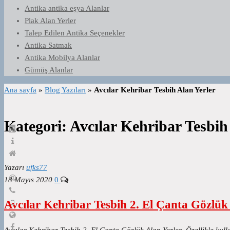
Antika antika eşya Alanlar
Plak Alan Yerler
Talep Edilen Antika Seçenekler
Antika Satmak
Antika Mobilya Alanlar
Gümüş Alanlar
Ana sayfa
»
Blog Yazıları
»
Avcılar Kehribar Tesbih Alan Yerler
Kategori:
Avcılar Kehribar Tesbih
Yazarı
ufks77
18 Mayıs 2020
0
Avcılar Kehribar Tesbih 2. El Çanta Gözlük
Avcılar Kehribar Tesbih 2. El Çanta Gözlük Alan Yerler Özellikle kull