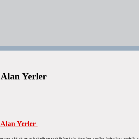
 Alan Yerler
 Alan Yerler
anmış olduğunuz kehribar tesbihler için Avcılar antika kehribar tesbih 