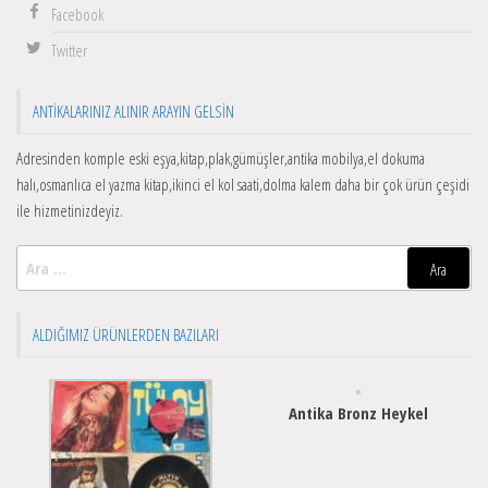
Facebook
Twitter
ANTIKALARINIZ ALINIR ARAYIN GELSIN
Adresinden komple eski eşya,kitap,plak,gümüşler,antika mobilya,el dokuma
halı,osmanlıca el yazma kitap,ikinci el kol saati,dolma kalem daha bir çok ürün çeşidi
ile hizmetinizdeyiz.
Arama:
ALDIĞIMIZ ÜRÜNLERDEN BAZILARI
Antika Bronz Heykel