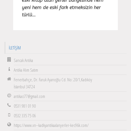
eski kitap alan yerler bünyesinde hem
yeni hem de eski fark etmeksizin her
türlü…
İLETIŞIM
Sancak Antika
Antika Alım Satım
Fenerbahçe, Dr. Faruk Ayanoğlu Cd. No: 20/1,Kadıköy
İstanbul 34724
antikaci77@gmail.com
0531 981 01 90
0532 335 75 06
https://www.xn--kadkyantikaalanyerler-kec96k.com/