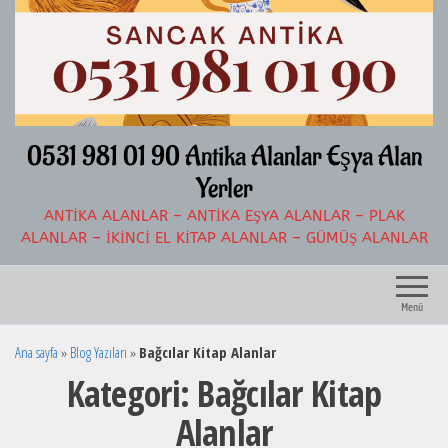
İçeriğe
atla
0531 981 01 90 Antika Alanlar Eşya Alan
Yerler
ANTIKA ALANLAR – ANTIKA EŞYA ALANLAR – PLAK
ALANLAR – İKINCI EL KITAP ALANLAR – GÜMÜŞ ALANLAR
Menü
Ana sayfa
»
Blog Yazıları
»
Bağcılar Kitap Alanlar
Kategori:
Bağcılar Kitap
Alanlar