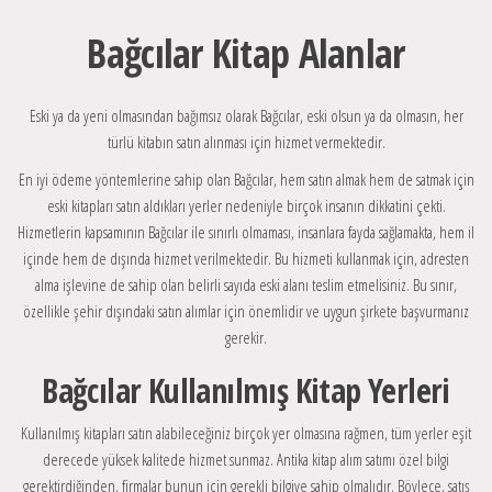
Bağcılar Kitap Alanlar
Eski ya da yeni olmasından bağımsız olarak Bağcılar, eski olsun ya da olmasın, her
türlü kitabın satın alınması için hizmet vermektedir.
En iyi ödeme yöntemlerine sahip olan Bağcılar, hem satın almak hem de satmak için
eski kitapları satın aldıkları yerler nedeniyle birçok insanın dikkatini çekti.
Hizmetlerin kapsamının Bağcılar ile sınırlı olmaması, insanlara fayda sağlamakta, hem il
içinde hem de dışında hizmet verilmektedir. Bu hizmeti kullanmak için, adresten
alma işlevine de sahip olan belirli sayıda eski alanı teslim etmelisiniz. Bu sınır,
özellikle şehir dışındaki satın alımlar için önemlidir ve uygun şirkete başvurmanız
gerekir.
Bağcılar Kullanılmış Kitap Yerleri
Kullanılmış kitapları satın alabileceğiniz birçok yer olmasına rağmen, tüm yerler eşit
derecede yüksek kalitede hizmet sunmaz. Antika kitap alım satımı özel bilgi
gerektirdiğinden, firmalar bunun için gerekli bilgiye sahip olmalıdır. Böylece, satış