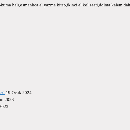
uma halı,osmanlıca el yazma kitap,ikinci el kol saati,dolma kalem daha
er!
19 Ocak 2024
an 2023
 2023