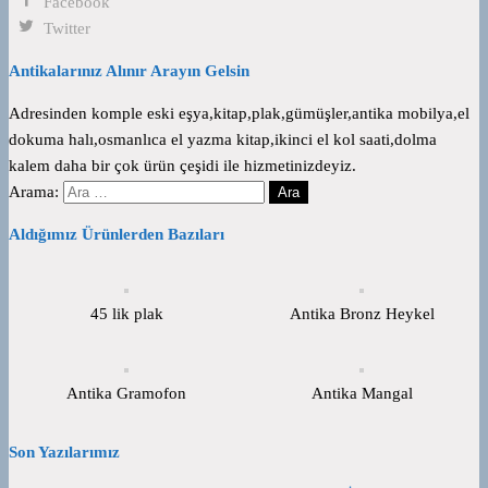
Facebook
Twitter
Antikalarınız Alınır Arayın Gelsin
Adresinden komple eski eşya,kitap,plak,gümüşler,antika mobilya,el
dokuma halı,osmanlıca el yazma kitap,ikinci el kol saati,dolma
kalem daha bir çok ürün çeşidi ile hizmetinizdeyiz.
Arama:
Aldığımız Ürünlerden Bazıları
45 lik plak
Antika Bronz Heykel
Antika Gramofon
Antika Mangal
Son Yazılarımız