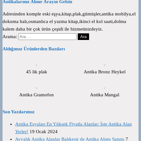
Antikalarınız Alınır Arayın Gelsin
Adresinden komple eski eşya,kitap,plak,gümüşler,antika mobilya,el
dokuma halı,osmanlıca el yazma kitap,ikinci el kol saati,dolma
kalem daha bir çok ürün çeşidi ile hizmetinizdeyiz.
Arama:
Aldığımız Ürünlerden Bazıları
45 lik plak
Antika Bronz Heykel
Antika Gramofon
Antika Mangal
Son Yazılarımız
Antika Eşyaları En Yüksek Fiyatla Alanlar: İşte Antika Alan
Yerler!
19 Ocak 2024
Ayvalık Antika Alanlar Balıkesir de Antika Alımı Satımı
7