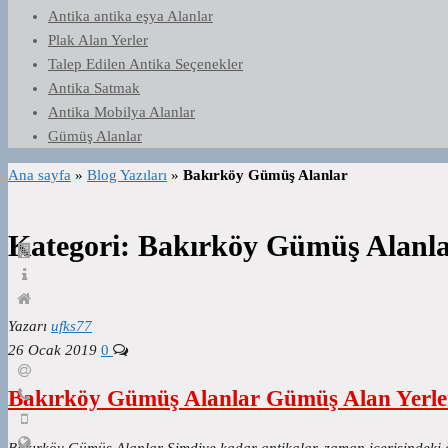
Antika antika eşya Alanlar
Plak Alan Yerler
Talep Edilen Antika Seçenekler
Antika Satmak
Antika Mobilya Alanlar
Gümüş Alanlar
Ana sayfa
»
Blog Yazıları
»
Bakırköy Gümüş Alanlar
Kategori:
Bakırköy Gümüş Alanl
Yazarı
ufks77
26 Ocak 2019
0
Bakırköy Gümüş Alanlar Gümüş Alan Yerle
Bakırköy Gümüş Alanlar Şimdiye kadar antikalar, zaman içerisindeki ö