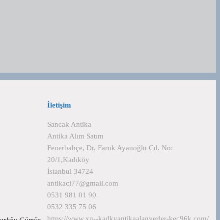
İletişim
Sancak Antika
Antika Alım Satım
Fenerbahçe, Dr. Faruk Ayanoğlu Cd. No:
20/1,Kadıköy
İstanbul 34724
antikaci77@gmail.com
0531 981 01 90
0532 335 75 06
https://www.xn--kadkyantikaalanyerler-kec96k.com/
 Bakırköy Gümüş…