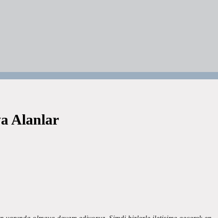
a Alanlar
rin yanında olmaya devam ediyoruz. Şimdi bizlerle iletişime geçerek en…