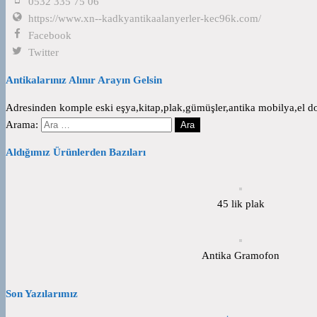
0532 335 75 06
https://www.xn--kadkyantikaalanyerler-kec96k.com/
Facebook
Twitter
Antikalarınız Alınır Arayın Gelsin
Adresinden komple eski eşya,kitap,plak,gümüşler,antika mobilya,el dok
Arama:
Aldığımız Ürünlerden Bazıları
45 lik plak
Antika Gramofon
Son Yazılarımız