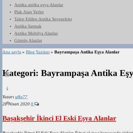
Antika antika eşya Alanlar
Plak Alan Yerler
Talep Edilen Antika Seçenekler
Antika Satmak
Antika Mobilya Alanlar
Gümüş Alanlar
Ana sayfa
»
Blog Yazıları
»
Bayrampaşa Antika Eşya Alanlar
Kategori:
Bayrampaşa Antika Eşy
Yazarı
ufks77
20 Nisan 2020
0
Başakşehir İkinci El Eski Eşya Alanlar
Başakşehir İkinci El Eski Eşya Alanlar İkinci el eşya konusunda sizle