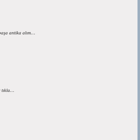
paşa antika alım…
r tıkla…