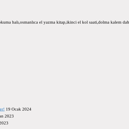
uma halı,osmanlıca el yazma kitap,ikinci el kol saati,dolma kalem daha
er!
19 Ocak 2024
an 2023
 2023