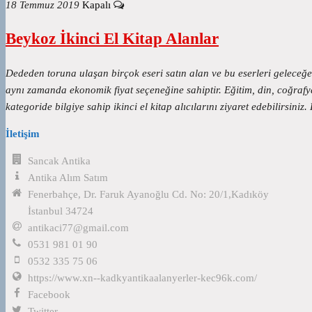
18 Temmuz 2019
Kapalı
Beykoz İkinci El Kitap Alanlar
Dededen toruna ulaşan birçok eseri satın alan ve bu eserleri geleceğe t
aynı zamanda ekonomik fiyat seçeneğine sahiptir. Eğitim, din, coğrafya,
kategoride bilgiye sahip ikinci el kitap alıcılarını ziyaret edebilirsini
İletişim
Sancak Antika
Antika Alım Satım
Fenerbahçe, Dr. Faruk Ayanoğlu Cd. No: 20/1,Kadıköy
İstanbul 34724
antikaci77@gmail.com
0531 981 01 90
0532 335 75 06
https://www.xn--kadkyantikaalanyerler-kec96k.com/
Facebook
Twitter