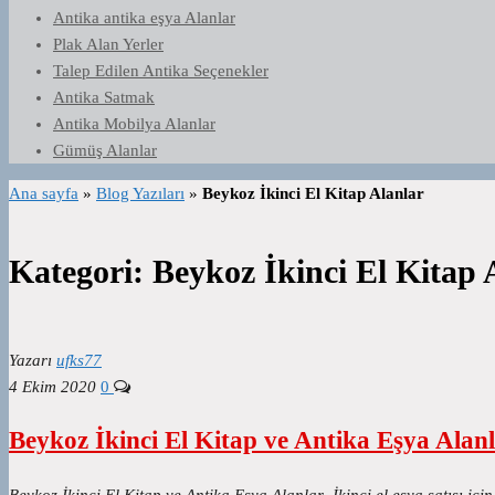
Antika antika eşya Alanlar
Plak Alan Yerler
Talep Edilen Antika Seçenekler
Antika Satmak
Antika Mobilya Alanlar
Gümüş Alanlar
Ana sayfa
»
Blog Yazıları
»
Beykoz İkinci El Kitap Alanlar
Kategori:
Beykoz İkinci El Kitap 
Yazarı
ufks77
4 Ekim 2020
0
Beykoz İkinci El Kitap ve Antika Eşya Alan
Beykoz İkinci El Kitap ve Antika Eşya Alanlar İkinci el eşya satışı içi