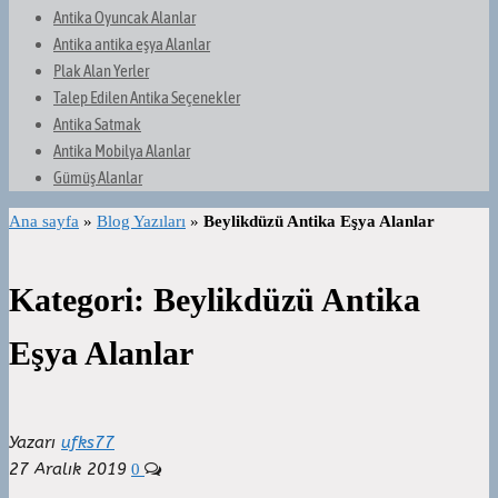
Antika Oyuncak Alanlar
Antika antika eşya Alanlar
Plak Alan Yerler
Talep Edilen Antika Seçenekler
Antika Satmak
Antika Mobilya Alanlar
Gümüş Alanlar
Ana sayfa
»
Blog Yazıları
»
Beylikdüzü Antika Eşya Alanlar
Kategori:
Beylikdüzü Antika
Eşya Alanlar
Yazarı
ufks77
27 Aralık 2019
0