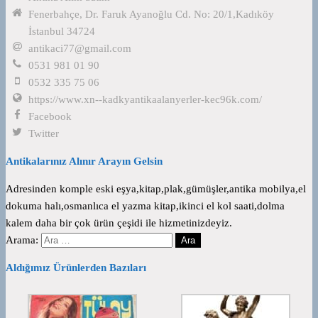
Fenerbahçe, Dr. Faruk Ayanoğlu Cd. No: 20/1,Kadıköy
İstanbul 34724
antikaci77@gmail.com
0531 981 01 90
0532 335 75 06
https://www.xn--kadkyantikaalanyerler-kec96k.com/
Facebook
Twitter
Antikalarınız Alınır Arayın Gelsin
Adresinden komple eski eşya,kitap,plak,gümüşler,antika mobilya,el
dokuma halı,osmanlıca el yazma kitap,ikinci el kol saati,dolma
kalem daha bir çok ürün çeşidi ile hizmetinizdeyiz.
Arama:
Aldığımız Ürünlerden Bazıları