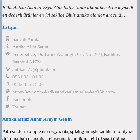
Bitlis Antika Alanlar Eşya Alım Satım Satın alınabilecek en kıymetli
en değerli ürünler en iyi şekilde Bitlis antika alanlar aracılığı…
İletişim
Sancak Antika
Antika Alım Satım
Fenerbahçe, Dr. Faruk Ayanoğlu Cd. No: 20/1,Kadıköy
İstanbul 34724
antikaci77@gmail.com
0531 981 01 90
0532 335 75 06
https://www.xn--kadkyantikaalanyerler-kec96k.com/
Facebook
Twitter
Antikalarınız Alınır Arayın Gelsin
Adresinden komple eski eşya,kitap,plak,gümüşler,antika mobilya,el
dokuma halı,osmanlıca el yazma kitap,ikinci el kol saati,dolma