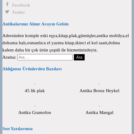
Facebook
Twitter
Antikalarınız Alınır Arayın Gelsin
Adresinden komple eski eşya,kitap,plak,gümüşler,antika mobilya,el
dokuma halı,osmanlıca el yazma kitap,ikinci el kol saati,dolma
kalem daha bir çok ürün çeşidi ile hizmetinizdeyiz.
Arama:
Aldığımız Ürünlerden Bazıları
45 lik plak
Antika Bronz Heykel
Antika Gramofon
Antika Mangal
Son Yazılarımız