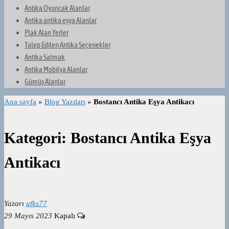
Antika Oyuncak Alanlar
Antika antika eşya Alanlar
Plak Alan Yerler
Talep Edilen Antika Seçenekler
Antika Satmak
Antika Mobilya Alanlar
Gümüş Alanlar
Ana sayfa
»
Blog Yazıları
»
Bostancı Antika Eşya Antikacı
Kategori:
Bostancı Antika Eşya
Antikacı
Yazarı
ufks77
29 Mayıs 2023
Kapalı