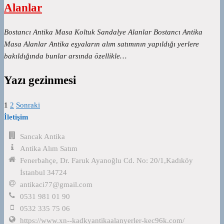
Alanlar
Bostancı Antika Masa Koltuk Sandalye Alanlar Bostancı Antika
Masa Alanlar Antika eşyaların alım satımının yapıldığı yerlere
bakıldığında bunlar arsında özellikle…
Yazı gezinmesi
1
2
Sonraki
İletişim
Sancak Antika
Antika Alım Satım
Fenerbahçe, Dr. Faruk Ayanoğlu Cd. No: 20/1,Kadıköy
İstanbul 34724
antikaci77@gmail.com
0531 981 01 90
0532 335 75 06
https://www.xn--kadkyantikaalanyerler-kec96k.com/