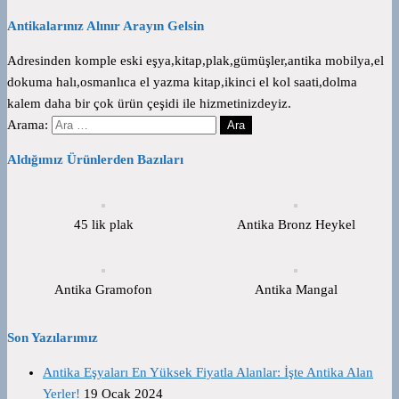
Antikalarınız Alınır Arayın Gelsin
Adresinden komple eski eşya,kitap,plak,gümüşler,antika mobilya,el
dokuma halı,osmanlıca el yazma kitap,ikinci el kol saati,dolma
kalem daha bir çok ürün çeşidi ile hizmetinizdeyiz.
Arama:
Aldığımız Ürünlerden Bazıları
45 lik plak
Antika Bronz Heykel
Antika Gramofon
Antika Mangal
Son Yazılarımız
Antika Eşyaları En Yüksek Fiyatla Alanlar: İşte Antika Alan
Yerler!
19 Ocak 2024