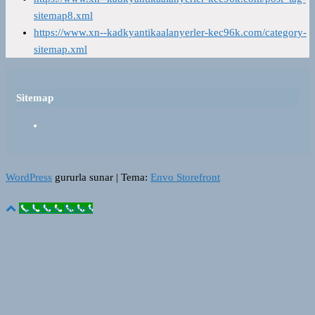
sitemap8.xml
https://www.xn--kadkyantikaalanyerler-kec96k.com/category-
sitemap.xml
Sitemap
WordPress
gururla sunar
|
Tema:
Envo Storefront
Call Now Button