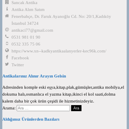
Sancak Antika
Antika Alım Satım
Fenerbahçe, Dr. Faruk Ayanoğlu Cd. No: 20/1,Kadıköy
İstanbul 34724
antikaci77@gmail.com
0531 981 01 90
0532 335 75 06
https://www.xn--kadkyantikaalanyerler-kec96k.com/
Facebook
Twitter
Antikalarınız Alınır Arayın Gelsin
Adresinden komple eski eşya,kitap,plak,gümüşler,antika mobilya,el
dokuma halı,osmanlıca el yazma kitap,ikinci el kol saati,dolma
kalem daha bir çok ürün çeşidi ile hizmetinizdeyiz.
Arama:
Aldığımız Ürünlerden Bazıları