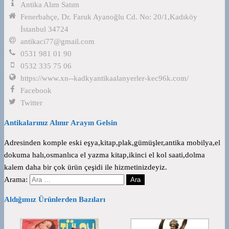
Antika Alım Satım
Fenerbahçe, Dr. Faruk Ayanoğlu Cd. No: 20/1,Kadıköy
İstanbul 34724
antikaci77@gmail.com
0531 981 01 90
0532 335 75 06
https://www.xn--kadkyantikaalanyerler-kec96k.com/
Facebook
Twitter
Antikalarınız Alınır Arayın Gelsin
Adresinden komple eski eşya,kitap,plak,gümüşler,antika mobilya,el
dokuma halı,osmanlıca el yazma kitap,ikinci el kol saati,dolma
kalem daha bir çok ürün çeşidi ile hizmetinizdeyiz.
Arama:
Aldığımız Ürünlerden Bazıları