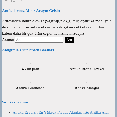
Twitter
Antikalarınız Alınır Arayın Gelsin
Adresinden komple eski eşya,kitap,plak,gümüşler,antika mobilya,el
dokuma halı,osmanlıca el yazma kitap,ikinci el kol saati,dolma
kalem daha bir çok ürün çeşidi ile hizmetinizdeyiz.
Arama:
Aldığımız Ürünlerden Bazıları
45 lik plak
Antika Bronz Heykel
Antika Gramofon
Antika Mangal
Son Yazılarımız
Antika Eşyaları En Yüksek Fiyatla Alanlar: İşte Antika Alan