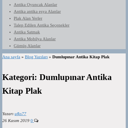
Antika Oyuncak Alanlar
Antika antika eşya Alanlar
Plak Alan Yerler
Talep Edilen Antika Seçenekler
Antika Satmak
Antika Mobilya Alanlar
Gümüş Alanlar
Ana sayfa
»
Blog Yazıları
»
Dumlupınar Antika Kitap Plak
Kategori:
Dumlupınar Antika
Kitap Plak
Yazarı
ufks77
26 Kasım 2019
0