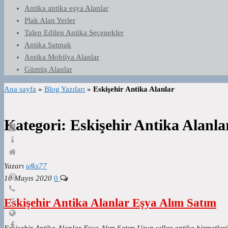
Antika antika eşya Alanlar
Plak Alan Yerler
Talep Edilen Antika Seçenekler
Antika Satmak
Antika Mobilya Alanlar
Gümüş Alanlar
Ana sayfa
»
Blog Yazıları
»
Eskişehir Antika Alanlar
Kategori:
Eskişehir Antika Alanla
Yazarı
ufks77
10 Mayıs 2020
0
Eskişehir Antika Alanlar Eşya Alım Satım
Eskişehir Antika Alanlar Eşya Alım Satım Uzun yıllar antika hizmetler