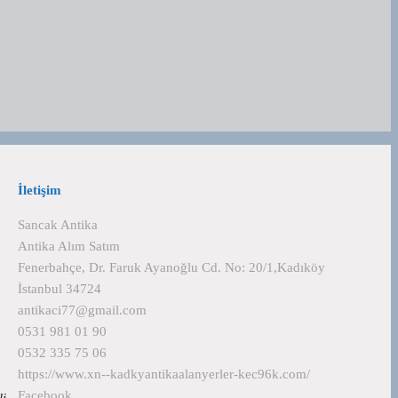
İletişim
Sancak Antika
Antika Alım Satım
Fenerbahçe, Dr. Faruk Ayanoğlu Cd. No: 20/1,Kadıköy
İstanbul 34724
antikaci77@gmail.com
0531 981 01 90
0532 335 75 06
https://www.xn--kadkyantikaalanyerler-kec96k.com/
Facebook
eli…