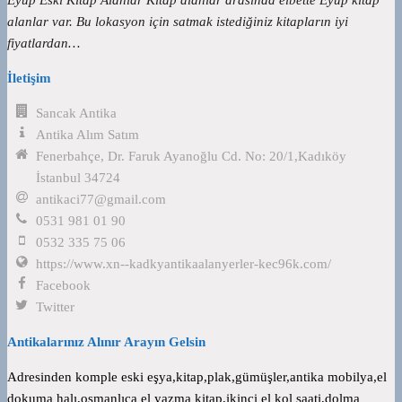
alanlar var. Bu lokasyon için satmak istediğiniz kitapların iyi
fiyatlardan…
İletişim
Sancak Antika
Antika Alım Satım
Fenerbahçe, Dr. Faruk Ayanoğlu Cd. No: 20/1,Kadıköy
İstanbul 34724
antikaci77@gmail.com
0531 981 01 90
0532 335 75 06
https://www.xn--kadkyantikaalanyerler-kec96k.com/
Facebook
Twitter
Antikalarınız Alınır Arayın Gelsin
Adresinden komple eski eşya,kitap,plak,gümüşler,antika mobilya,el
dokuma halı,osmanlıca el yazma kitap,ikinci el kol saati,dolma