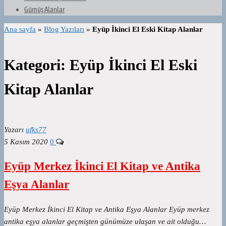
Gümüş Alanlar
Ana sayfa
»
Blog Yazıları
»
Eyüp İkinci El Eski Kitap Alanlar
Kategori:
Eyüp İkinci El Eski
Kitap Alanlar
Yazarı
ufks77
5 Kasım 2020
0
Eyüp Merkez İkinci El Kitap ve Antika
Eşya Alanlar
Eyüp Merkez İkinci El Kitap ve Antika Eşya Alanlar Eyüp merkez
antika eşya alanlar geçmişten günümüze ulaşan ve ait olduğu…