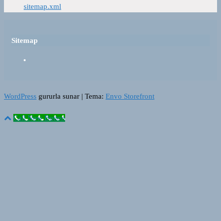
sitemap.xml
Sitemap
WordPress
gururla sunar
|
Tema:
Envo Storefront
Call Now Button