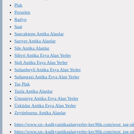
Plak
Porselen
Radyo
Saat
Sancaktepe Antika Alanlar
Sarıyer Antika Alanlar
Şile Antika Alanlar
Silivri Antika Eşya Alan Yerler
Şişli Antika Eşya Alan Yerler
Sultanbeyli Antika Eşya Alan Yerler
Sultangazi Antika Eşya Alan Yerler
Taş Plak
Tuzla Antika Alanlar
Ümraniye Antika Eşya Alan Yerler
Üsküdar Antika Eşya Alan Yerler
Zeytinburnu Antika Alanlar
https://www.xn--kadkyantikaalanyerler-kec96k.com/post_tag-s
https://www.xn--kadkyantikaalanyerler-kec96k.com/post_tag-s