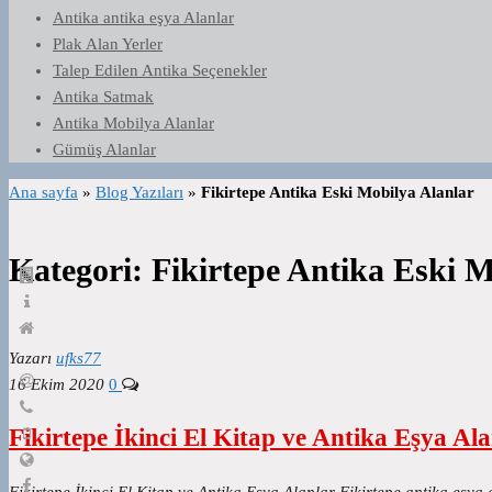
Antika antika eşya Alanlar
Plak Alan Yerler
Talep Edilen Antika Seçenekler
Antika Satmak
Antika Mobilya Alanlar
Gümüş Alanlar
Ana sayfa
»
Blog Yazıları
»
Fikirtepe Antika Eski Mobilya Alanlar
Kategori:
Fikirtepe Antika Eski M
Yazarı
ufks77
16 Ekim 2020
0
Fikirtepe İkinci El Kitap ve Antika Eşya Ala
Fikirtepe İkinci El Kitap ve Antika Eşya Alanlar Fikirtepe antika eşya