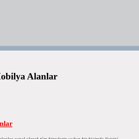
obilya Alanlar
nlar
 alanlar genel olarak tüm bireylerin yoğun bir biçimde ilgisini…