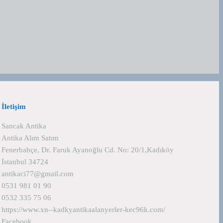
İletişim
Sancak Antika
Antika Alım Satım
Fenerbahçe, Dr. Faruk Ayanoğlu Cd. No: 20/1,Kadıköy
İstanbul 34724
antikaci77@gmail.com
0531 981 01 90
0532 335 75 06
https://www.xn--kadkyantikaalanyerler-kec96k.com/
Facebook