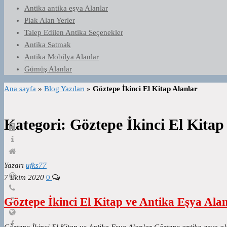
Antika antika eşya Alanlar
Plak Alan Yerler
Talep Edilen Antika Seçenekler
Antika Satmak
Antika Mobilya Alanlar
Gümüş Alanlar
Ana sayfa
»
Blog Yazıları
»
Göztepe İkinci El Kitap Alanlar
Kategori:
Göztepe İkinci El Kitap
Yazarı
ufks77
7 Ekim 2020
0
Göztepe İkinci El Kitap ve Antika Eşya Ala
Göztepe İkinci El Kitap ve Antika Eşya Alanlar Göztepe antika eşya al