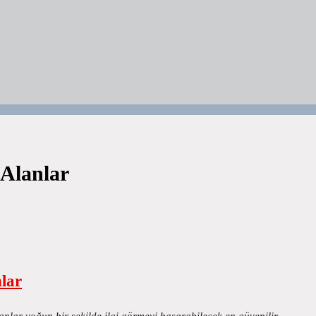
 Alanlar
nlar
anlar yoğun bir şekilde ilgi görmeyi başarabilecek en güvenilir…