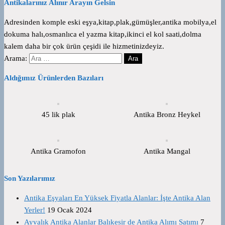
Antikalarınız Alınır Arayın Gelsin
Adresinden komple eski eşya,kitap,plak,gümüşler,antika mobilya,el
dokuma halı,osmanlıca el yazma kitap,ikinci el kol saati,dolma
kalem daha bir çok ürün çeşidi ile hizmetinizdeyiz.
Arama:
Aldığımız Ürünlerden Bazıları
45 lik plak
Antika Bronz Heykel
Antika Gramofon
Antika Mangal
Son Yazılarımız
Antika Eşyaları En Yüksek Fiyatla Alanlar: İşte Antika Alan
Yerler!
19 Ocak 2024
Ayvalık Antika Alanlar Balıkesir de Antika Alımı Satımı
7