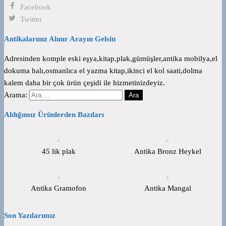
Facebook
Twitter
Antikalarınız Alınır Arayın Gelsin
Adresinden komple eski eşya,kitap,plak,gümüşler,antika mobilya,el
dokuma halı,osmanlıca el yazma kitap,ikinci el kol saati,dolma
kalem daha bir çok ürün çeşidi ile hizmetinizdeyiz.
Arama:
Aldığımız Ürünlerden Bazıları
45 lik plak
Antika Bronz Heykel
Antika Gramofon
Antika Mangal
Son Yazılarımız