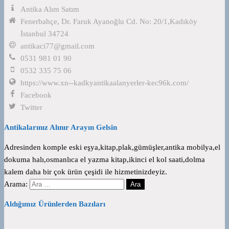
Antika Alım Satım
Fenerbahçe, Dr. Faruk Ayanoğlu Cd. No: 20/1,Kadıköy
İstanbul 34724
antikaci77@gmail.com
0531 981 01 90
0532 335 75 06
https://www.xn--kadkyantikaalanyerler-kec96k.com/
Facebook
Twitter
Antikalarınız Alınır Arayın Gelsin
Adresinden komple eski eşya,kitap,plak,gümüşler,antika mobilya,el
dokuma halı,osmanlıca el yazma kitap,ikinci el kol saati,dolma
kalem daha bir çok ürün çeşidi ile hizmetinizdeyiz.
Arama:
Aldığımız Ürünlerden Bazıları