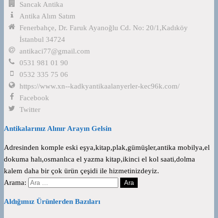
Sancak Antika
Antika Alım Satım
Fenerbahçe, Dr. Faruk Ayanoğlu Cd. No: 20/1,Kadıköy
İstanbul 34724
antikaci77@gmail.com
0531 981 01 90
0532 335 75 06
https://www.xn--kadkyantikaalanyerler-kec96k.com/
Facebook
Twitter
Antikalarınız Alınır Arayın Gelsin
Adresinden komple eski eşya,kitap,plak,gümüşler,antika mobilya,el
dokuma halı,osmanlıca el yazma kitap,ikinci el kol saati,dolma
kalem daha bir çok ürün çeşidi ile hizmetinizdeyiz.
Arama:
Aldığımız Ürünlerden Bazıları