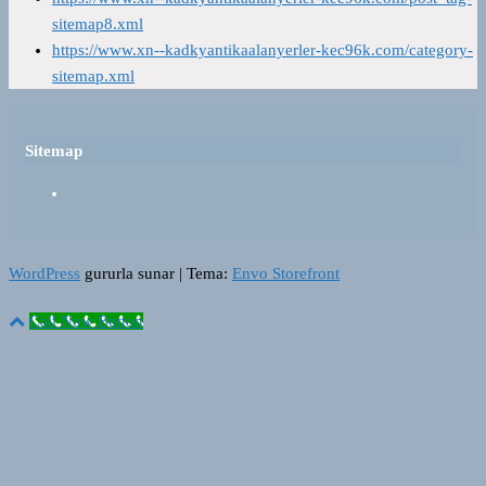
sitemap8.xml
https://www.xn--kadkyantikaalanyerler-kec96k.com/category-
sitemap.xml
Sitemap
WordPress
gururla sunar
|
Tema:
Envo Storefront
Call Now Button