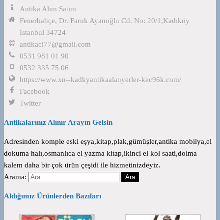
Antika Alım Satım
Fenerbahçe, Dr. Faruk Ayanoğlu Cd. No: 20/1,Kadıköy
İstanbul 34724
antikaci77@gmail.com
0531 981 01 90
0532 335 75 06
https://www.xn--kadkyantikaalanyerler-kec96k.com/
Facebook
Twitter
Antikalarınız Alınır Arayın Gelsin
Adresinden komple eski eşya,kitap,plak,gümüşler,antika mobilya,el
dokuma halı,osmanlıca el yazma kitap,ikinci el kol saati,dolma
kalem daha bir çok ürün çeşidi ile hizmetinizdeyiz.
Arama:
Aldığımız Ürünlerden Bazıları