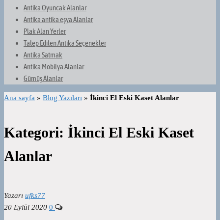
Antika Oyuncak Alanlar
Antika antika eşya Alanlar
Plak Alan Yerler
Talep Edilen Antika Seçenekler
Antika Satmak
Antika Mobilya Alanlar
Gümüş Alanlar
Ana sayfa
»
Blog Yazıları
»
İkinci El Eski Kaset Alanlar
Kategori:
İkinci El Eski Kaset
Alanlar
Yazarı
ufks77
20 Eylül 2020
0