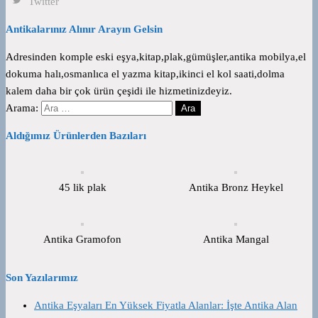
Twitter
Antikalarınız Alınır Arayın Gelsin
Adresinden komple eski eşya,kitap,plak,gümüşler,antika mobilya,el
dokuma halı,osmanlıca el yazma kitap,ikinci el kol saati,dolma
kalem daha bir çok ürün çeşidi ile hizmetinizdeyiz.
Arama:
Aldığımız Ürünlerden Bazıları
45 lik plak
Antika Bronz Heykel
Antika Gramofon
Antika Mangal
Son Yazılarımız
Antika Eşyaları En Yüksek Fiyatla Alanlar: İşte Antika Alan