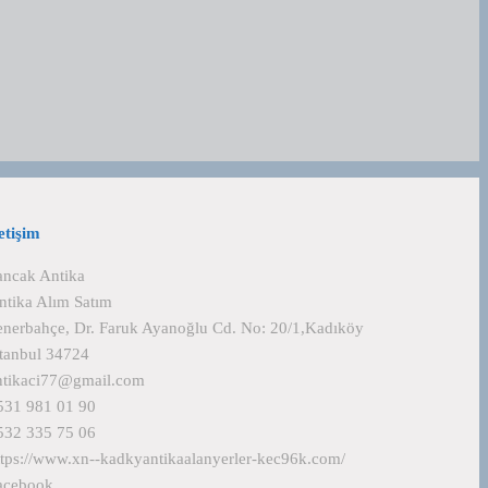
letişim
ancak Antika
ntika Alım Satım
enerbahçe, Dr. Faruk Ayanoğlu Cd. No: 20/1,Kadıköy
stanbul 34724
ntikaci77@gmail.com
531 981 01 90
532 335 75 06
ttps://www.xn--kadkyantikaalanyerler-kec96k.com/
acebook