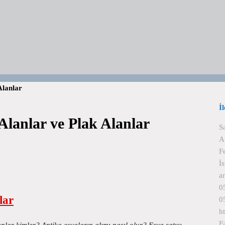
Alanlar
İ
 Alanlar ve Plak Alanlar
S
A
F
İ
a
0
lar
0
h
F
nlar kimler? Antika eşyaların alımı nasıl olur? Eşya satışı…