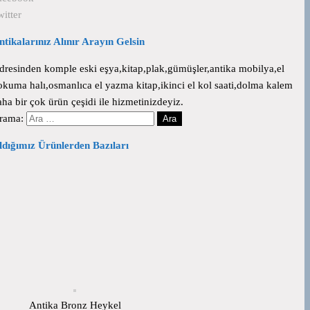
witter
ntikalarınız Alınır Arayın Gelsin
dresinden komple eski eşya,kitap,plak,gümüşler,antika mobilya,el
okuma halı,osmanlıca el yazma kitap,ikinci el kol saati,dolma kalem
aha bir çok ürün çeşidi ile hizmetinizdeyiz.
rama:
ldığımız Ürünlerden Bazıları
Antika Bronz Heykel