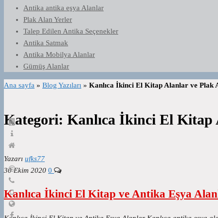
Antika antika eşya Alanlar
Plak Alan Yerler
Talep Edilen Antika Seçenekler
Antika Satmak
Antika Mobilya Alanlar
Gümüş Alanlar
Ana sayfa
»
Blog Yazıları
»
Kanlıca İkinci El Kitap Alanlar ve Plak 
Kategori:
Kanlıca İkinci El Kitap
Yazarı
ufks77
30 Ekim 2020
0
Kanlıca İkinci El Kitap ve Antika Eşya Alan
Kanlıca İkinci El Kitap ve Antika Eşya Alanlar Kanlıca antika eşya ala