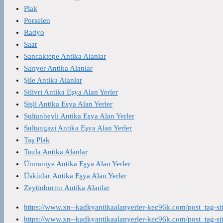
Plak
Porselen
Radyo
Saat
Sancaktepe Antika Alanlar
Sarıyer Antika Alanlar
Şile Antika Alanlar
Silivri Antika Eşya Alan Yerler
Şişli Antika Eşya Alan Yerler
Sultanbeyli Antika Eşya Alan Yerler
Sultangazi Antika Eşya Alan Yerler
Taş Plak
Tuzla Antika Alanlar
Ümraniye Antika Eşya Alan Yerler
Üsküdar Antika Eşya Alan Yerler
Zeytinburnu Antika Alanlar
https://www.xn--kadkyantikaalanyerler-kec96k.com/post_tag-s
https://www.xn--kadkyantikaalanyerler-kec96k.com/post_tag-s