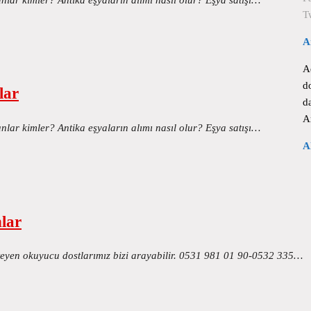
T
A
A
d
lar
d
A
nlar kimler? Antika eşyaların alımı nasıl olur? Eşya satışı…
A
nlar
steyen okuyucu dostlarımız bizi arayabilir. 0531 981 01 90-0532 335…