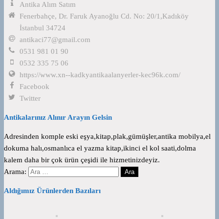
Antika Alım Satım
Fenerbahçe, Dr. Faruk Ayanoğlu Cd. No: 20/1,Kadıköy
İstanbul 34724
antikaci77@gmail.com
0531 981 01 90
0532 335 75 06
https://www.xn--kadkyantikaalanyerler-kec96k.com/
Facebook
Twitter
Antikalarınız Alınır Arayın Gelsin
Adresinden komple eski eşya,kitap,plak,gümüşler,antika mobilya,el
dokuma halı,osmanlıca el yazma kitap,ikinci el kol saati,dolma
kalem daha bir çok ürün çeşidi ile hizmetinizdeyiz.
Arama:
Aldığımız Ürünlerden Bazıları