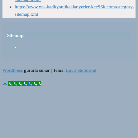
https://www.xn--kadkyantikaalanyerler-kec96k.com/category-
sitemap.xml
Sitemap
WordPress
gururla sunar
|
Tema:
Envo Storefront
Call Now Button