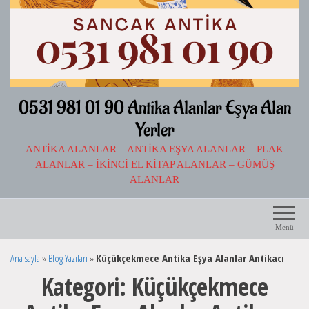
İçeriğe
atla
0531 981 01 90 Antika Alanlar Eşya Alan
Yerler
ANTIKA ALANLAR – ANTIKA EŞYA ALANLAR – PLAK
ALANLAR – İKINCI EL KITAP ALANLAR – GÜMÜŞ
ALANLAR
Menü
Ana sayfa
»
Blog Yazıları
»
Küçükçekmece Antika Eşya Alanlar Antikacı
Kategori:
Küçükçekmece