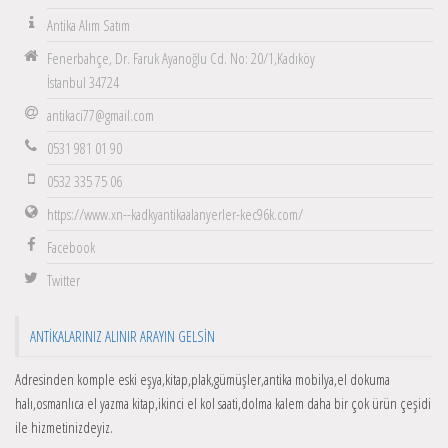
Antika Alım Satım
Fenerbahçe, Dr. Faruk Ayanoğlu Cd. No: 20/1,Kadıköy
İstanbul 34724
antikaci77@gmail.com
0531 981 01 90
0532 335 75 06
https://www.xn--kadkyantikaalanyerler-kec96k.com/
Facebook
Twitter
ANTIKALARINIZ ALINIR ARAYIN GELSIN
Adresinden komple eski eşya,kitap,plak,gümüşler,antika mobilya,el dokuma
halı,osmanlıca el yazma kitap,ikinci el kol saati,dolma kalem daha bir çok ürün çeşidi
ile hizmetinizdeyiz.