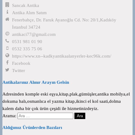
Sancak Antika
Antika Alım Satım
Fenerbahçe, Dr. Faruk Ayanoğlu Cd. No: 20/1,Kadıköy
İstanbul 34724
antikaci77@gmail.com
0531 981 01 90
0532 335 75 06
https://www.xn--kadkyantikaalanyerler-kec96k.com/
Facebook
Twitter
Antikalarınız Alınır Arayın Gelsin
Adresinden komple eski eşya,kitap,plak,gümüşler,antika mobilya,el
dokuma halı,osmanlıca el yazma kitap,ikinci el kol saati,dolma
kalem daha bir çok ürün çeşidi ile hizmetinizdeyiz.
Arama:
Aldığımız Ürünlerden Bazıları