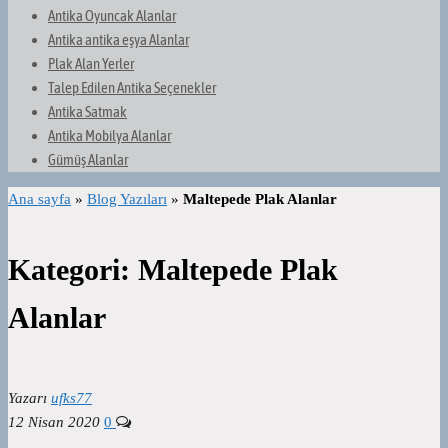
Antika Oyuncak Alanlar
Antika antika eşya Alanlar
Plak Alan Yerler
Talep Edilen Antika Seçenekler
Antika Satmak
Antika Mobilya Alanlar
Gümüş Alanlar
Ana sayfa
»
Blog Yazıları
»
Maltepede Plak Alanlar
Kategori:
Maltepede Plak
Alanlar
Yazarı
ufks77
12 Nisan 2020
0