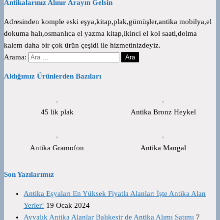
Antikalarınız Alınır Arayın Gelsin
Adresinden komple eski eşya,kitap,plak,gümüşler,antika mobilya,el
dokuma halı,osmanlıca el yazma kitap,ikinci el kol saati,dolma
kalem daha bir çok ürün çeşidi ile hizmetinizdeyiz.
Arama:
Aldığımız Ürünlerden Bazıları
45 lik plak
Antika Bronz Heykel
Antika Gramofon
Antika Mangal
Son Yazılarımız
Antika Eşyaları En Yüksek Fiyatla Alanlar: İşte Antika Alan
Yerler!
19 Ocak 2024
Ayvalık Antika Alanlar Balıkesir de Antika Alımı Satımı
7