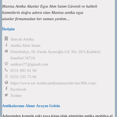
Manisa Antika Alanlar Eşya Alım Satım Güvenli ve kaliteli
hizmetlerin doğru adresi olan Manisa antika eşya
alanlar firmamızdan her zaman yardım…
İletişim
Sancak Antika
Antika Alım Satım
Fenerbahçe, Dr. Faruk Ayanoğlu Cd. No: 20/1,Kadıköy
İstanbul 34724
antikaci77@gmail.com
0531 981 01 90
0532 335 75 06
https://www.xn--kadkyantikaalanyerler-kec96k.com/
Facebook
Twitter
Antikalarınız Alınır Arayın Gelsin
Adresinden komple eski eşya,kitap,plak,gümüşler,antika mobilya,el