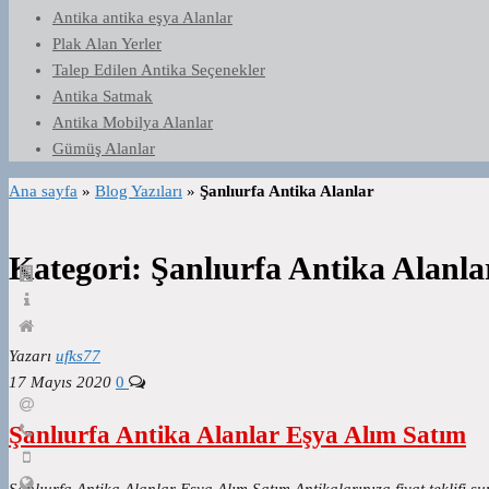
Antika antika eşya Alanlar
Plak Alan Yerler
Talep Edilen Antika Seçenekler
Antika Satmak
Antika Mobilya Alanlar
Gümüş Alanlar
Ana sayfa
»
Blog Yazıları
»
Şanlıurfa Antika Alanlar
Kategori:
Şanlıurfa Antika Alanla
Yazarı
ufks77
17 Mayıs 2020
0
Şanlıurfa Antika Alanlar Eşya Alım Satım
Şanlıurfa Antika Alanlar Eşya Alım Satım Antikalarınıza fiyat teklifi