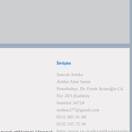
İletişim
Sancak Antika
Antika Alım Satım
Fenerbahçe, Dr. Faruk Ayanoğlu Cd.
No: 20/1,Kadıköy
İstanbul 34724
antikaci77@gmail.com
0531 981 01 90
0532 335 75 06
https://www.xn--kadkyantikaalanyerler-
a merak ettiklerinizi öğrenmek…