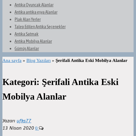
Antika Oyuncak Alanlar
Antika antika eşya Alanlar
Plak Alan Yerler
Talep Edilen Antika Seçenekler
Antika Satmak
Antika Mobilya Alanlar
Gümüş Alanlar
Ana sayfa
»
Blog Yazıları
»
Şerifali Antika Eski Mobilya Alanlar
Kategori:
Şerifali Antika Eski
Mobilya Alanlar
Yazarı
ufks77
13 Nisan 2020
0