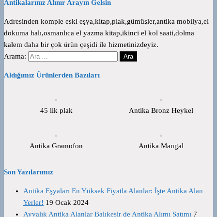
Antikalarınız Alınır Arayın Gelsin
Adresinden komple eski eşya,kitap,plak,gümüşler,antika mobilya,el
dokuma halı,osmanlıca el yazma kitap,ikinci el kol saati,dolma
kalem daha bir çok ürün çeşidi ile hizmetinizdeyiz.
Arama:
Aldığımız Ürünlerden Bazıları
45 lik plak
Antika Bronz Heykel
Antika Gramofon
Antika Mangal
Son Yazılarımız
Antika Eşyaları En Yüksek Fiyatla Alanlar: İşte Antika Alan
Yerler!
19 Ocak 2024
Ayvalık Antika Alanlar Balıkesir de Antika Alımı Satımı
7