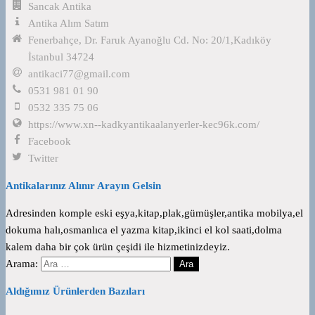
Sancak Antika
Antika Alım Satım
Fenerbahçe, Dr. Faruk Ayanoğlu Cd. No: 20/1,Kadıköy
İstanbul 34724
antikaci77@gmail.com
0531 981 01 90
0532 335 75 06
https://www.xn--kadkyantikaalanyerler-kec96k.com/
Facebook
Twitter
Antikalarınız Alınır Arayın Gelsin
Adresinden komple eski eşya,kitap,plak,gümüşler,antika mobilya,el
dokuma halı,osmanlıca el yazma kitap,ikinci el kol saati,dolma
kalem daha bir çok ürün çeşidi ile hizmetinizdeyiz.
Arama:
Aldığımız Ürünlerden Bazıları