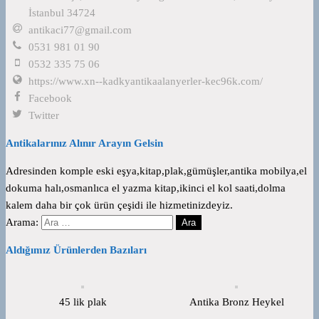
İstanbul 34724
antikaci77@gmail.com
0531 981 01 90
0532 335 75 06
https://www.xn--kadkyantikaalanyerler-kec96k.com/
Facebook
Twitter
Antikalarınız Alınır Arayın Gelsin
Adresinden komple eski eşya,kitap,plak,gümüşler,antika mobilya,el
dokuma halı,osmanlıca el yazma kitap,ikinci el kol saati,dolma
kalem daha bir çok ürün çeşidi ile hizmetinizdeyiz.
Arama:
Aldığımız Ürünlerden Bazıları
45 lik plak
Antika Bronz Heykel