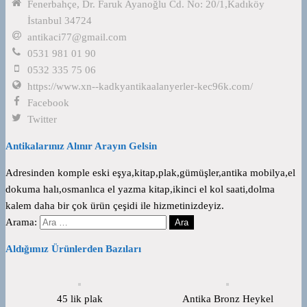
Fenerbahçe, Dr. Faruk Ayanoğlu Cd. No: 20/1,Kadıköy
İstanbul 34724
antikaci77@gmail.com
0531 981 01 90
0532 335 75 06
https://www.xn--kadkyantikaalanyerler-kec96k.com/
Facebook
Twitter
Antikalarınız Alınır Arayın Gelsin
Adresinden komple eski eşya,kitap,plak,gümüşler,antika mobilya,el
dokuma halı,osmanlıca el yazma kitap,ikinci el kol saati,dolma
kalem daha bir çok ürün çeşidi ile hizmetinizdeyiz.
Arama:
Aldığımız Ürünlerden Bazıları
45 lik plak
Antika Bronz Heykel