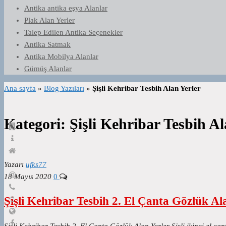
Antika antika eşya Alanlar
Plak Alan Yerler
Talep Edilen Antika Seçenekler
Antika Satmak
Antika Mobilya Alanlar
Gümüş Alanlar
Ana sayfa
»
Blog Yazıları
»
Şişli Kehribar Tesbih Alan Yerler
Kategori:
Şişli Kehribar Tesbih Al
Yazarı
ufks77
18 Mayıs 2020
0
Şişli Kehribar Tesbih 2. El Çanta Gözlük Al
Şişli Kehribar Tesbih 2. El Çanta Gözlük Alan Yerler Şişli ikinci el çant