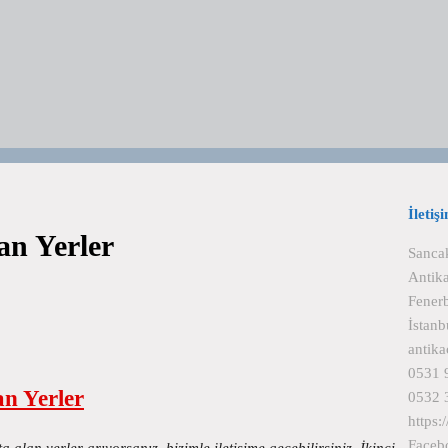
İletiş
an Yerler
Sanca
Antik
Fener
İstan
antik
0531 
an Yerler
0532 
https
Faceb
a alan yerler arıyorsanız, bizimle iletişime geçebilirsiniz. İkinci…