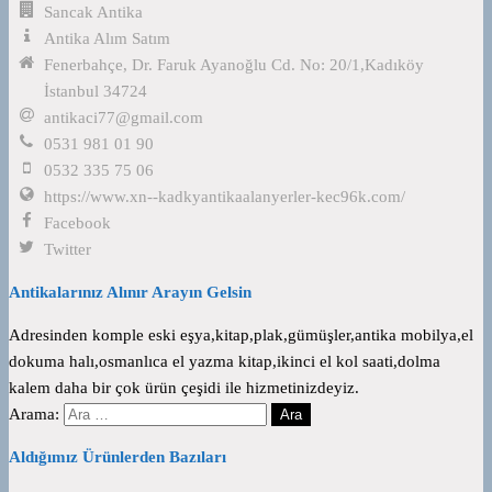
Sancak Antika
Antika Alım Satım
Fenerbahçe, Dr. Faruk Ayanoğlu Cd. No: 20/1,Kadıköy
İstanbul 34724
antikaci77@gmail.com
0531 981 01 90
0532 335 75 06
https://www.xn--kadkyantikaalanyerler-kec96k.com/
Facebook
Twitter
Antikalarınız Alınır Arayın Gelsin
Adresinden komple eski eşya,kitap,plak,gümüşler,antika mobilya,el
dokuma halı,osmanlıca el yazma kitap,ikinci el kol saati,dolma
kalem daha bir çok ürün çeşidi ile hizmetinizdeyiz.
Arama:
Aldığımız Ürünlerden Bazıları